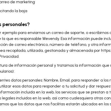
correo de marketing
citando la baja
s personales?
ejemplo para enviarnos un correo de soporte, o escribirnos a
de la que es responsable Wevendy. Esa información puede inc
ección de correo electrónico, número de teléfono, y otra inform
ea recopilada, utilizada, gestionada y almacenada por https
Privacidad.
ura de información personal y tratamos la información que no
larios):
ientes datos personales: Nombre, Email, para responder a los 
ilizar esos datos para responder a tu solicitud y dar respues
nformación incluida en la web, los servicios que se prestan a 
s legales incluidos en la web, así como cualesquiera otras c
mamos que los datos que nos facilitas estarán ubicados en l