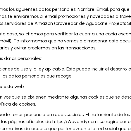
amos los siguientes datos personales: Nombre, Email, para q
más te enviaremos al email promociones y novedades a travé
 los servidores de Amazon (proveedor de Aguacate Projects SL
te caso, solicitamos para verificar la cuenta una copia es
móvil). Te informamos que no vamos a almacenar esta documen
arios y evitar problemas en las transacciones.
us datos personales:
iones de uso y la ley aplicable. Esto puede incluir el desarr
 los datos personales que recoge.
ce esta web.
ativos que se obtienen mediante algunas cookies que se des
ítica de cookies.
uede tener presencia en redes sociales. El tratamiento de los
 las páginas oficiales de https://Wevendy.com, se regirá por 
 y normativas de acceso que pertenezcan a la red social qu