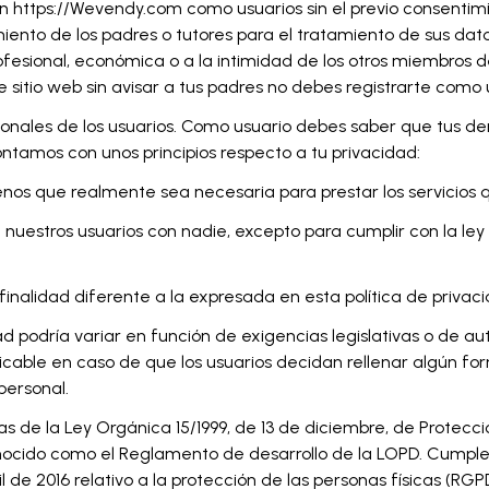
 https://Wevendy.com como usuarios sin el previo consentimie
iento de los padres o tutores para el tratamiento de sus dat
fesional, económica o a la intimidad de los otros miembros de 
sitio web sin avisar a tus padres no debes registrarte como 
sonales de los usuarios. Como usuario debes saber que tus 
ontamos con unos principios respecto a tu privacidad:
nos que realmente sea necesaria para prestar los servicios q
uestros usuarios con nadie, excepto para cumplir con la ley
nalidad diferente a la expresada en esta política de privaci
ad podría variar en función de exigencias legislativas o de au
licable en caso de que los usuarios decidan rellenar algún fo
personal.
de la Ley Orgánica 15/1999, de 13 de diciembre, de Protecció
onocido como el Reglamento de desarrollo de la LOPD. Cumple
e 2016 relativo a la protección de las personas físicas (RGPD)